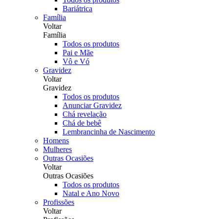
Bariátrica
Família
Voltar
Família
Todos os produtos
Pai e Mãe
Vô e Vó
Gravidez
Voltar
Gravidez
Todos os produtos
Anunciar Gravidez
Chá revelação
Chá de bebê
Lembrancinha de Nascimento
Homens
Mulheres
Outras Ocasiões
Voltar
Outras Ocasiões
Todos os produtos
Natal e Ano Novo
Profissões
Voltar