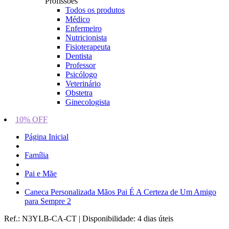
Profissões
Todos os produtos
Médico
Enfermeiro
Nutricionista
Fisioterapeuta
Dentista
Professor
Psicólogo
Veterinário
Obstetra
Ginecologista
10% OFF
Página Inicial
Família
Pai e Mãe
Caneca Personalizada Mãos Pai É A Certeza de Um Amigo
para Sempre 2
Ref.:
N3YLB-CA-CT
|
Disponibilidade:
4 dias úteis