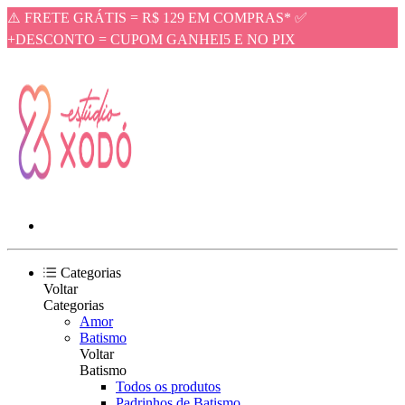
⚠️ FRETE GRÁTIS = R$ 129 EM COMPRAS* ✅
+DESCONTO = CUPOM GANHEI5 E NO PIX
Categorias
Voltar
Categorias
Amor
Batismo
Voltar
Batismo
Todos os produtos
Padrinhos de Batismo