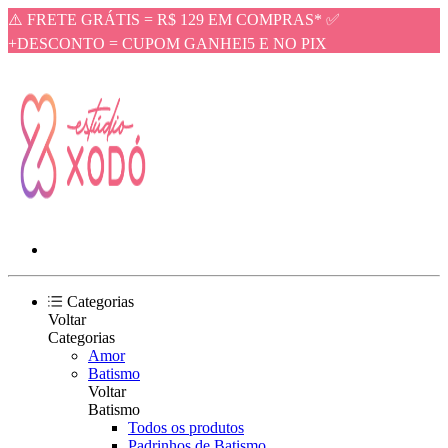
⚠️ FRETE GRÁTIS = R$ 129 EM COMPRAS* ✅
+DESCONTO = CUPOM GANHEI5 E NO PIX
Categorias
Voltar
Categorias
Amor
Batismo
Voltar
Batismo
Todos os produtos
Padrinhos de Batismo