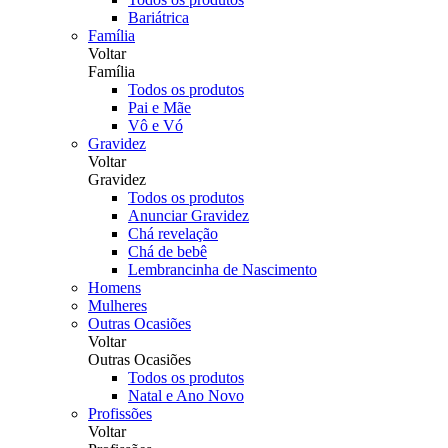
Bariátrica
Família
Voltar
Família
Todos os produtos
Pai e Mãe
Vô e Vó
Gravidez
Voltar
Gravidez
Todos os produtos
Anunciar Gravidez
Chá revelação
Chá de bebê
Lembrancinha de Nascimento
Homens
Mulheres
Outras Ocasiões
Voltar
Outras Ocasiões
Todos os produtos
Natal e Ano Novo
Profissões
Voltar