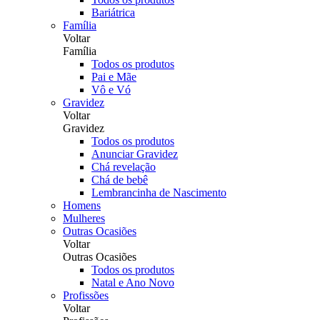
Bariátrica
Família
Voltar
Família
Todos os produtos
Pai e Mãe
Vô e Vó
Gravidez
Voltar
Gravidez
Todos os produtos
Anunciar Gravidez
Chá revelação
Chá de bebê
Lembrancinha de Nascimento
Homens
Mulheres
Outras Ocasiões
Voltar
Outras Ocasiões
Todos os produtos
Natal e Ano Novo
Profissões
Voltar