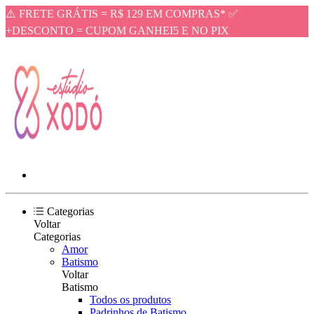
⚠️ FRETE GRÁTIS = R$ 129 EM COMPRAS* ✅
+DESCONTO = CUPOM GANHEI5 E NO PIX
Categorias
Voltar
Categorias
Amor
Batismo
Voltar
Batismo
Todos os produtos
Padrinhos de Batismo