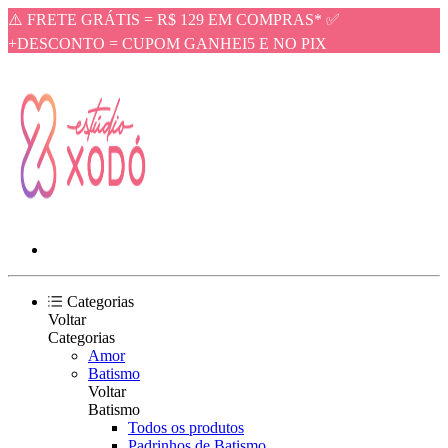
⚠️ FRETE GRÁTIS = R$ 129 EM COMPRAS* ✅
+DESCONTO = CUPOM GANHEI5 E NO PIX
Categorias
Voltar
Categorias
Amor
Batismo
Voltar
Batismo
Todos os produtos
Padrinhos de Batismo