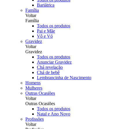
Bariátrica
Família
Voltar
Família
Todos os produtos
Pai e Mãe
Vô e Vó
Gravidez
Voltar
Gravidez
Todos os produtos
Anunciar Gravidez
Chá revelação
Chá de bebê
Lembrancinha de Nascimento
Homens
Mulheres
Outras Ocasiões
Voltar
Outras Ocasiões
Todos os produtos
Natal e Ano Novo
Profissões
Voltar