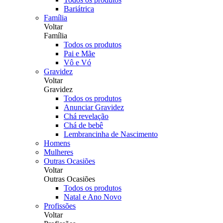
Bariátrica
Família
Voltar
Família
Todos os produtos
Pai e Mãe
Vô e Vó
Gravidez
Voltar
Gravidez
Todos os produtos
Anunciar Gravidez
Chá revelação
Chá de bebê
Lembrancinha de Nascimento
Homens
Mulheres
Outras Ocasiões
Voltar
Outras Ocasiões
Todos os produtos
Natal e Ano Novo
Profissões
Voltar