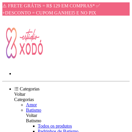
⚠️ FRETE GRÁTIS = R$ 129 EM COMPRAS* ✅
+DESCONTO = CUPOM GANHEI5 E NO PIX
Categorias
Voltar
Categorias
Amor
Batismo
Voltar
Batismo
Todos os produtos
Padrinhos de Batismo