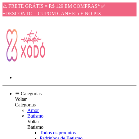
⚠️ FRETE GRÁTIS = R$ 129 EM COMPRAS* ✅
+DESCONTO = CUPOM GANHEI5 E NO PIX
Categorias
Voltar
Categorias
Amor
Batismo
Voltar
Batismo
Todos os produtos
Padrinhos de Batismo