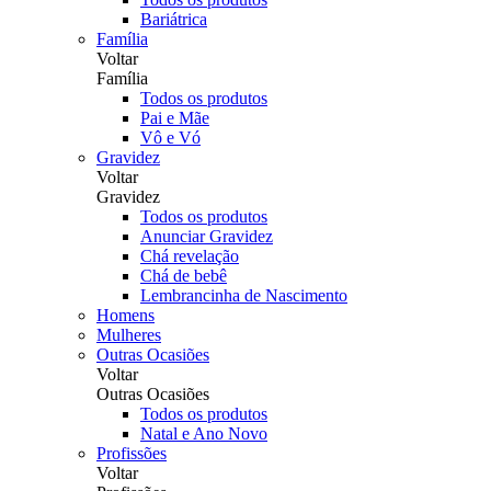
Bariátrica
Família
Voltar
Família
Todos os produtos
Pai e Mãe
Vô e Vó
Gravidez
Voltar
Gravidez
Todos os produtos
Anunciar Gravidez
Chá revelação
Chá de bebê
Lembrancinha de Nascimento
Homens
Mulheres
Outras Ocasiões
Voltar
Outras Ocasiões
Todos os produtos
Natal e Ano Novo
Profissões
Voltar