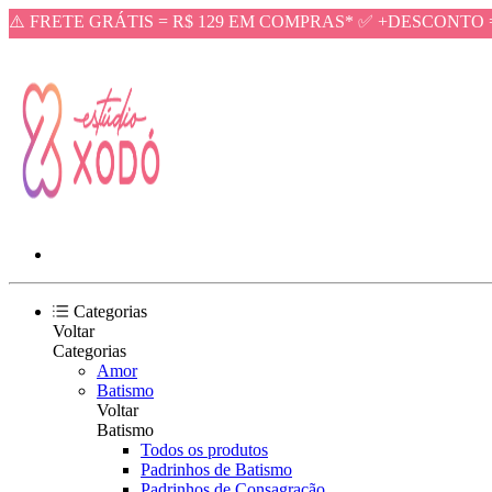
⚠️ FRETE GRÁTIS = R$ 129 EM COMPRAS* ✅ +DESCONTO 
Categorias
Voltar
Categorias
Amor
Batismo
Voltar
Batismo
Todos os produtos
Padrinhos de Batismo
Padrinhos de Consagração