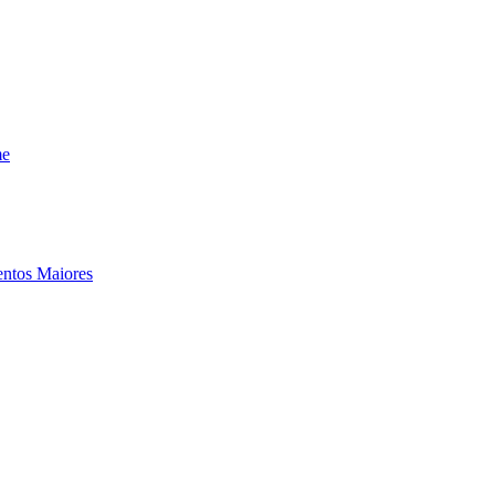
me
entos Maiores