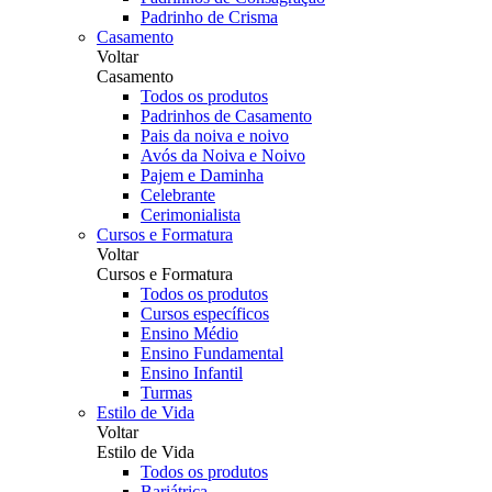
Padrinho de Crisma
Casamento
Voltar
Casamento
Todos os produtos
Padrinhos de Casamento
Pais da noiva e noivo
Avós da Noiva e Noivo
Pajem e Daminha
Celebrante
Cerimonialista
Cursos e Formatura
Voltar
Cursos e Formatura
Todos os produtos
Cursos específicos
Ensino Médio
Ensino Fundamental
Ensino Infantil
Turmas
Estilo de Vida
Voltar
Estilo de Vida
Todos os produtos
Bariátrica