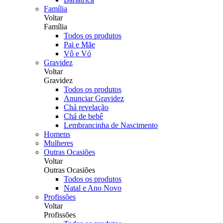
Família
Voltar
Família
Todos os produtos
Pai e Mãe
Vô e Vó
Gravidez
Voltar
Gravidez
Todos os produtos
Anunciar Gravidez
Chá revelação
Chá de bebê
Lembrancinha de Nascimento
Homens
Mulheres
Outras Ocasiões
Voltar
Outras Ocasiões
Todos os produtos
Natal e Ano Novo
Profissões
Voltar
Profissões