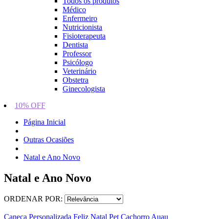
Todos os produtos
Médico
Enfermeiro
Nutricionista
Fisioterapeuta
Dentista
Professor
Psicólogo
Veterinário
Obstetra
Ginecologista
10% OFF
Página Inicial
Outras Ocasiões
Natal e Ano Novo
Natal e Ano Novo
ORDENAR POR:
Caneca Personalizada Feliz Natal Pet Cachorro Auau